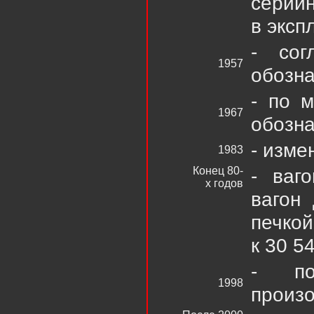
серий
в экс
- сог
1957
обозна
- по 
1967
обозна
- изме
1983
Конец 80-
- ваг
х годов
вагон
печко
к 30 5
- по
1998
произо