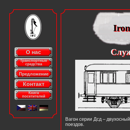
Iro
Iro
Служ
Служ
О нас
Транспортные
средства
Предложение
Контакт
Книга
посетителей
Вагон серии Дсд – двухосны
поездов.