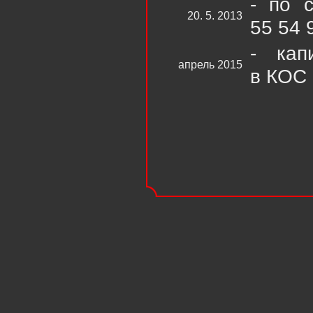
- по 
20. 5. 2013
55 54 
- кап
апрель 2015
в КОС