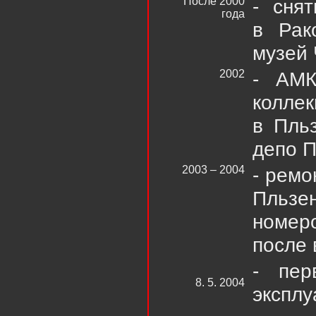
После 2000
- сня
года
в Рак
музей 
2002
- АМК
колле
в Пль
депо 
2003 – 2004
- ремо
Пльзе
номер
после 
- пер
8. 5. 2004
эксплу