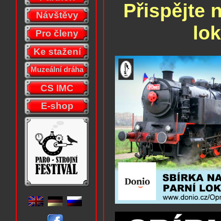
Přispějte 
Návštěvy
lo
Pro členy
Ke stažení
Muzeální dráha
CS IMC
E-shop