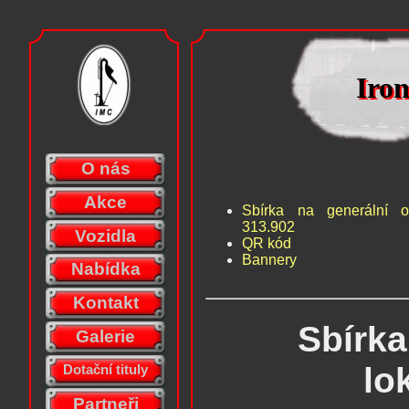
Iro
Iro
O nás
Akce
Sbírka na generální o
313.902
Vozidla
QR kód
Bannery
Nabídka
Kontakt
Sbírka
Galerie
lo
Dotační tituly
Partneři