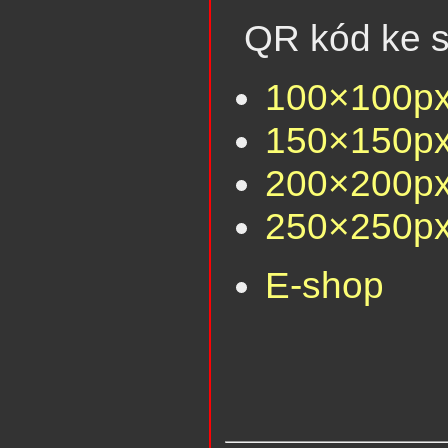
QR kód ke s
100×100p
150×150p
200×200p
250×250p
E-shop