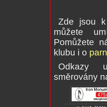
Zde jsou k 
můžete umí
Pomůžete ná
klubu i o
parn
Odkazy 
směrovány 