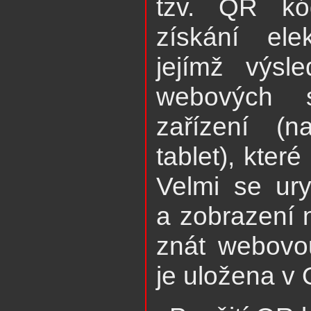
tzv. QR kó
získání elek
jejímž výsl
webových s
zařízení (n
tablet), kte
Velmi se ury
a zobrazení 
znát webovo
je uložena v