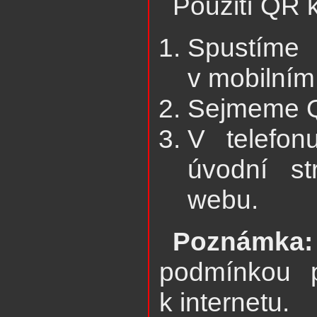
Použití QR 
Spustíme
v mobilním
Sejmeme 
V telefon
úvodní st
webu.
Poznámka:
podmínkou p
k internetu.