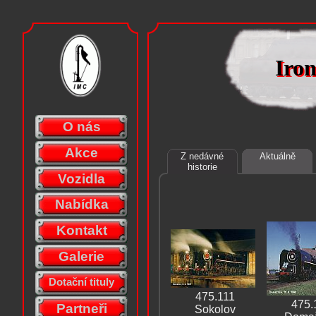
Iro
Iro
O nás
Akce
Z nedávné
Aktuálně
historie
Vozidla
Nabídka
Kontakt
Galerie
Dotační tituly
475.111
475.
Partneři
Sokolov