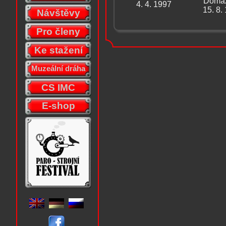
Domaž
4. 4. 1997
15. 8.
Návštěvy
Pro členy
Ke stažení
Muzeální dráha
CS IMC
E-shop