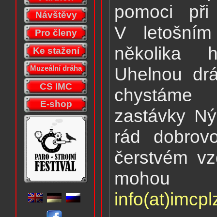
pomoci při
Návštěvy
V letošním
Pro členy
několika h
Ke stažení
Uhelnou dr
Muzeální dráha
CS IMC
chystáme 
E-shop
zastávky Ný
rád dobrovo
čerstvém vz
mohou p
info(at)imcp