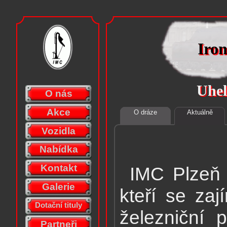
Iro
Iro
Uhe
Uhe
O nás
Akce
O dráze
Aktuálně
Vozidla
Nabídka
Kontakt
IMC Plzeň 
Galerie
kteří se zaj
Dotační tituly
železniční 
Partneři